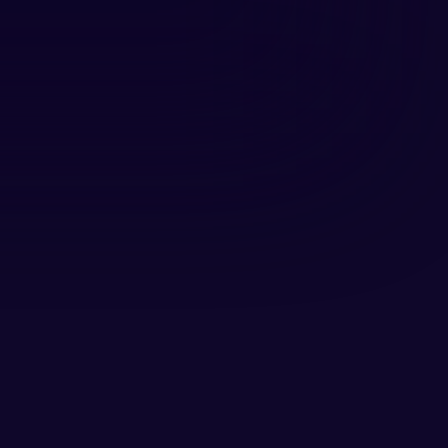
rd
varing mee in het bouwen van 
kt in de corporate wereld koos 
n op het gebied van fan 
s en het maken van sociale en 
al jaar lesgegeven als docent 
n hem een natuurlijke 
tieve energie ontstaat binnen 