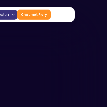
Language
Dutch
Chat met Fiery